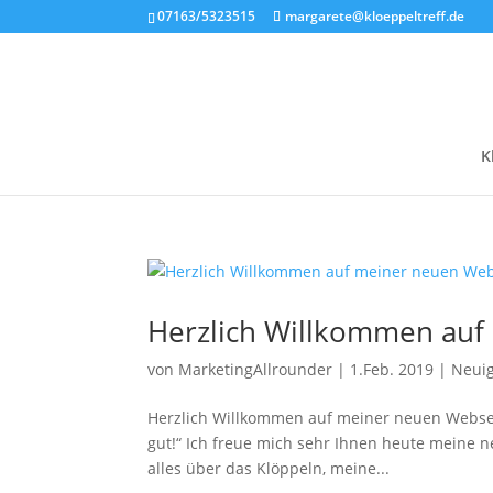
07163/5323515
margarete@kloeppeltreff.de
K
Herzlich Willkommen auf
von
MarketingAllrounder
|
1.Feb. 2019
|
Neuig
Herzlich Willkommen auf meiner neuen Webseit
gut!“ Ich freue mich sehr Ihnen heute meine n
alles über das Klöppeln, meine...