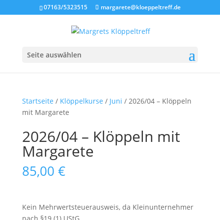
07163/5323515
margarete@kloeppeltreff.de
Seite auswählen
Startseite
/
Klöppelkurse
/
Juni
/ 2026/04 – Klöppeln
mit Margarete
2026/04 – Klöppeln mit
Margarete
85,00
€
Kein Mehrwertsteuerausweis, da Kleinunternehmer
nach §19 (1) UStG.