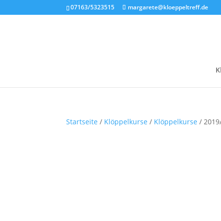
07163/5323515
margarete@kloeppeltreff.de
K
Startseite
/
Klöppelkurse
/
Klöppelkurse
/ 2019